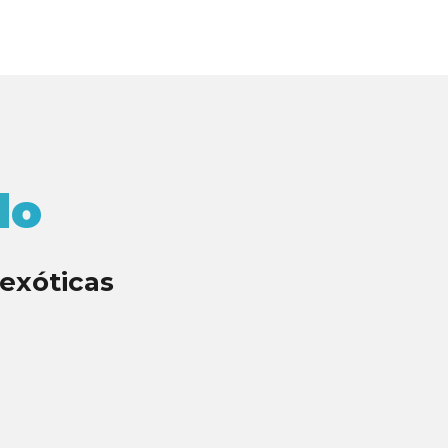
do
 exóticas