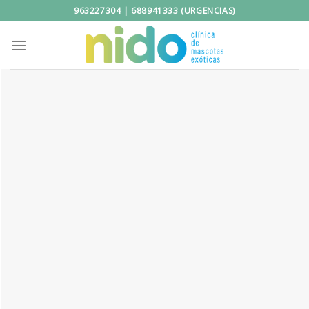
Saltar
963227304 | 688941333 (URGENCIAS)
al
contenido